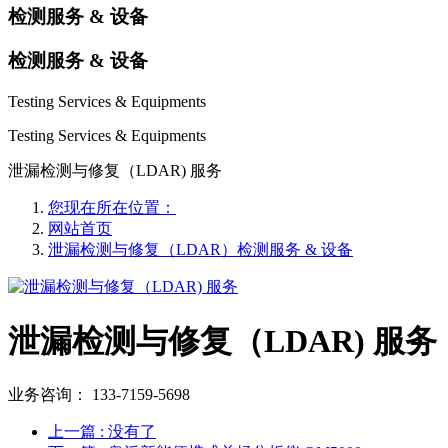
检测服务 & 设备
检测服务 & 设备
Testing Services & Equipments
Testing Services & Equipments
泄漏检测与修复（LDAR) 服务
您现在所在位置：
网站首页
泄漏检测与修复（LDAR）检测服务 & 设备
泄漏检测与修复（LDAR) 服务
业务咨询： 133-7159-5698
上一篇
: 没有了