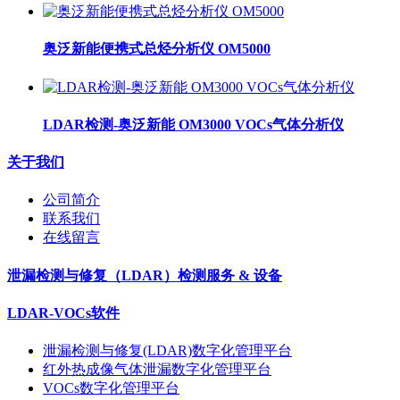
奥泛新能便携式总烃分析仪 OM5000
LDAR检测-奥泛新能 OM3000 VOCs气体分析仪
关于我们
公司简介
联系我们
在线留言
泄漏检测与修复（LDAR）检测服务 & 设备
LDAR-VOCs软件
泄漏检测与修复(LDAR)数字化管理平台
红外热成像气体泄漏数字化管理平台
VOCs数字化管理平台