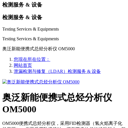
检测服务 & 设备
检测服务 & 设备
Testing Services & Equipments
Testing Services & Equipments
奥泛新能便携式总烃分析仪 OM5000
您现在所在位置：
网站首页
泄漏检测与修复（LDAR）检测服务 & 设备
奥泛新能便携式总烃分析仪
OM5000
OM5000便携式总烃分析仪，采用FID检测器（氢火焰离子化