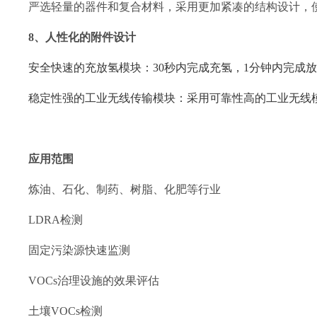
严选轻量的器件和复合材料，采用更加紧凑的结构设计，使主
8、
人性化的附件设计
安全快速的充放氢模块：30秒内完成充氢，1分钟内完成
稳定性强的工业无线传输模块：采用可靠性高的工业无线
应用范围
炼油、石化、制药、树脂、化肥等行业
LDRA检测
固定污染源快速监测
VOCs治理设施的效果评估
土壤VOCs检测