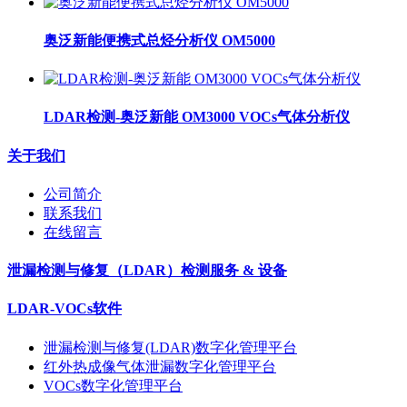
奥泛新能便携式总烃分析仪 OM5000
LDAR检测-奥泛新能 OM3000 VOCs气体分析仪
关于我们
公司简介
联系我们
在线留言
泄漏检测与修复（LDAR）检测服务 & 设备
LDAR-VOCs软件
泄漏检测与修复(LDAR)数字化管理平台
红外热成像气体泄漏数字化管理平台
VOCs数字化管理平台