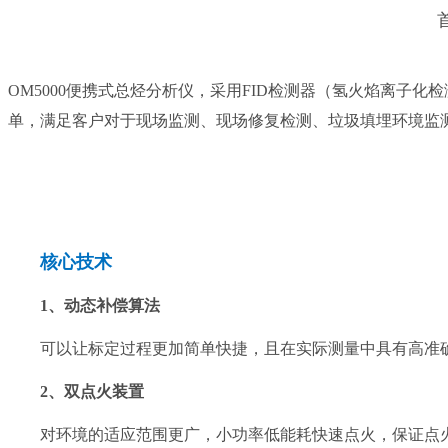
OM5000便携式总烃分析仪，采用FID检测器（氢火焰离
单，满足客户对于现场监测、现场修复检测、垃圾填埋环境监
核心技术
1、动态补偿算法
可以让标定过程更加简单快捷，且在实际测量中具有高准
2、双点火装置
对环境的适应范围更广，小功率低能耗快速点火，保证点