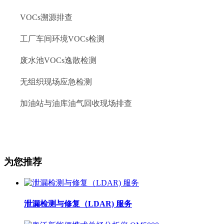
VOCs溯源排查
工厂车间环境VOCs检测
废水池VOCs逸散检测
无组织现场应急检测
加油站与油库油气回收现场排查
为您推荐
泄漏检测与修复（LDAR) 服务